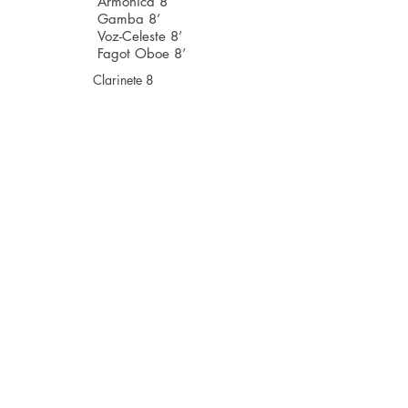
Armónica 8’
Gamba 8’
Voz-Celeste 8’
Fagot Oboe 8’
Clarinete 8
Floors
Year Built
3, (56 teclas cada
uno)
1895c.
Property Location