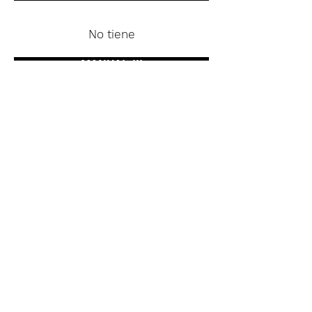
No tiene
MANUAL III
No tiene
MANUAL IV
No tiene
PEDAL
No tiene
ENGANCHES