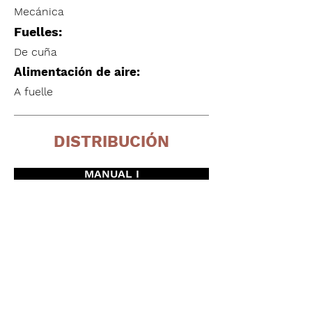
Mecánica
Fuelles:
De cuña
Alimentación de aire:
A fuelle
DISTRIBUCIÓN
MANUAL I
Sin información
MANUAL II
No tiene
MANUAL III