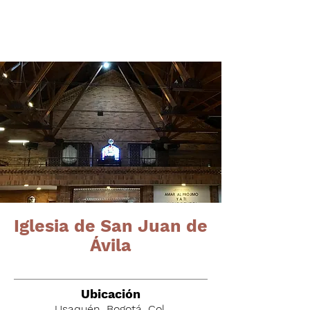
Órganos del altiplano
cundiboyacense
Iglesia de San Juan de
Ávila
Ubicación
Usaquén, Bogotá, Col.