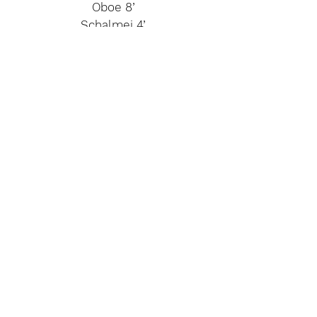
Oboe 8’
Schalmei 4’
Corno 2’
Tremolo II
MANUAL III
No tiene
MANUAL IV
No tiene
PEDAL
Subbajo 16’
Contra 8’