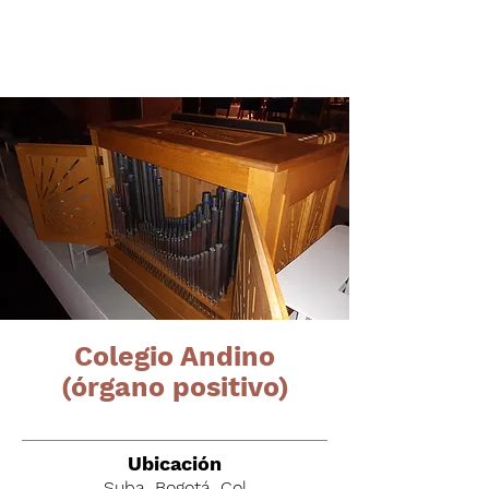
Órganos del altiplano
cundiboyacense
Colegio Andino
(órgano positivo)
Ubicación
Suba, Bogotá. Col