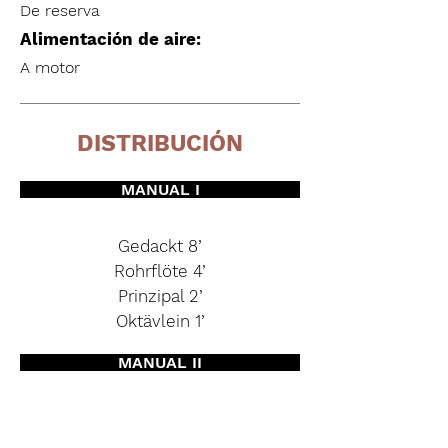
De reserva
Alimentación de aire:
A motor
DISTRIBUCIÓN
MANUAL I
Gedackt 8’
Rohrflöte 4’
Prinzipal 2’
Oktävlein 1’
MANUAL II
No tiene