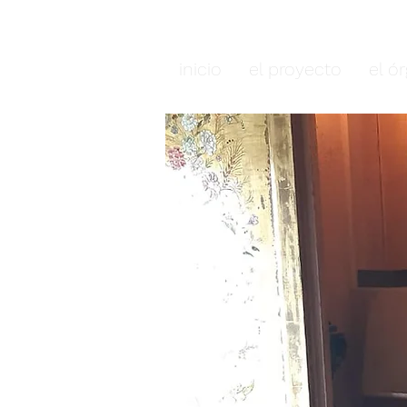
Órganos del alti
inicio
el proyecto
el ó