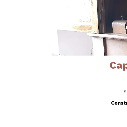
Cap
S
Constr