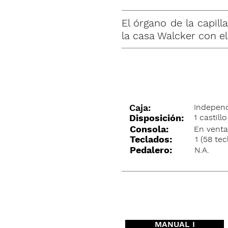
El órgano de la capil
la casa Walcker con el
Caja:
Indepen
Disposición:
1 castillo
Consola:
En vent
Teclados:
1 (58 tec
Pedalero:
N.A.
MANUAL I