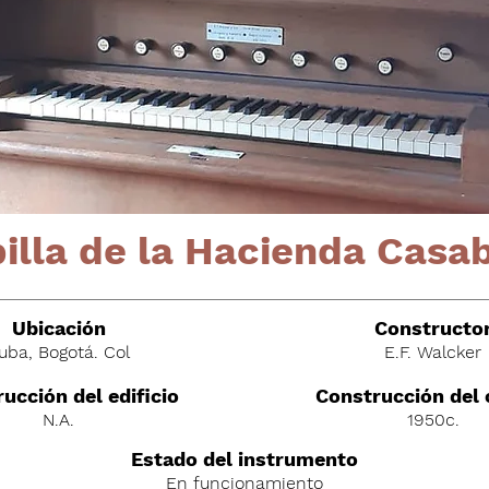
illa de la Hacienda Casa
Ubicación
C
onstructo
uba, Bogotá. Col
E.F. Walcker
ucción del edificio
Construcción del
N.A.
1950c.
Estado del instrumento
En funcionamiento