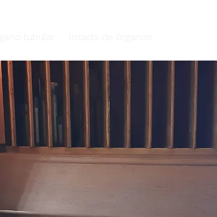
plano cundiboyacense
rgano tubular
listado de órganos