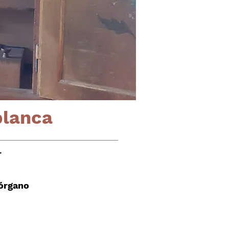
blanca
r
 órgano