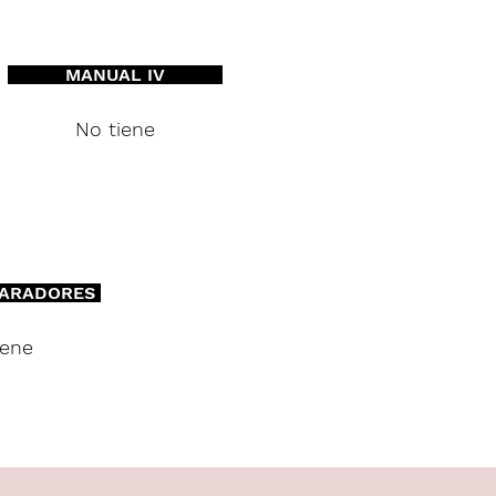
MANUAL IV
No tiene
PARADORES
iene