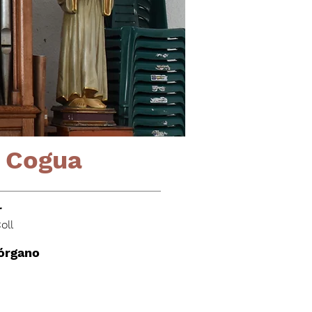
, Cogua
r
oll
 órgano