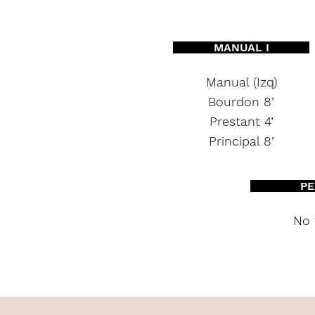
MANUAL I
Manual (Izq)
Bourdon 8’
Prestant 4’
Principal 8’
PE
No 