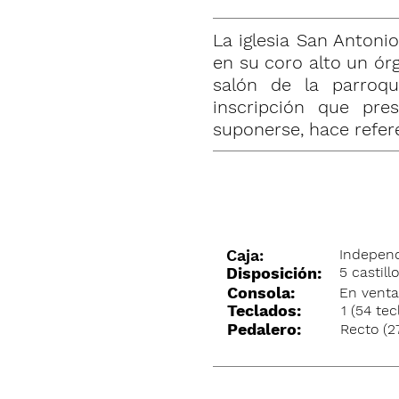
La iglesia San Antoni
en su coro alto un órg
salón de la parroqu
inscripción que pre
suponerse, hace referen
Caja:
Indepen
Disposición:
5 castill
Consola:
En vent
Teclados:
1 (54 tec
Pedalero:
Recto (27