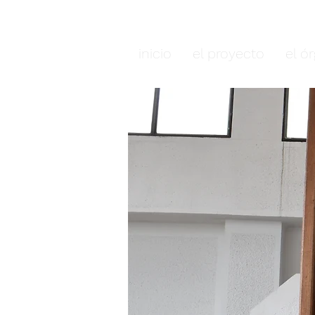
Órganos del alti
inicio
el proyecto
el ó