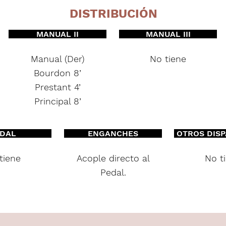
DISTRIBUCIÓN
MANUAL II
MANUAL III
Manual (Der)
No tiene
Bourdon 8’
Prestant 4’
Principal 8’
DAL
ENGANCHES
OTROS DIS
tiene
Acople directo al
No t
Pedal.