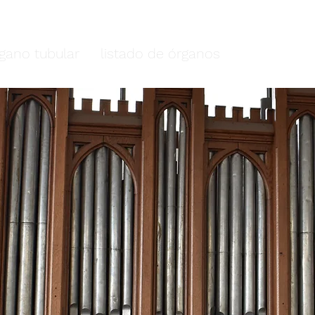
plano cundiboyacense
rgano tubular
listado de órganos