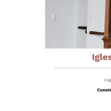
Igle
Cog
Constr