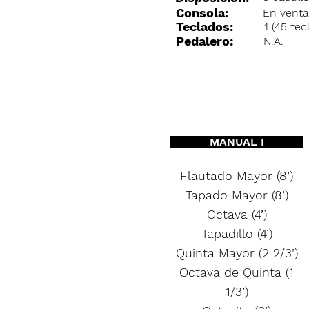
Consola:
En vent
Teclados:
1 (45 tec
Pedalero:
N.A.
MANUAL I
Flautado Mayor (8’)
Tapado Mayor (8’)
Octava (4’)
Tapadillo (4’)
Quinta Mayor (2 2/3’)
Octava de Quinta (1
1/3’)