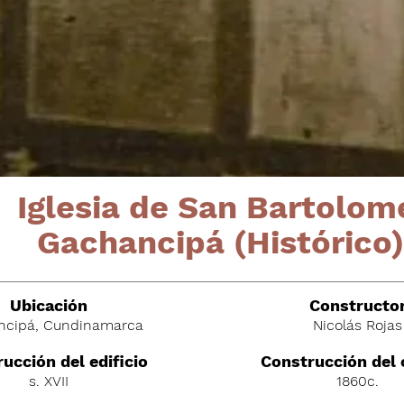
Iglesia de San Bartolom
Gachancipá (Histórico)
Ubicación
C
onstructo
ncipá, Cundinamarca
Nicolás Rojas
ucción del edificio
Construcción del
s. XVII
1860c.