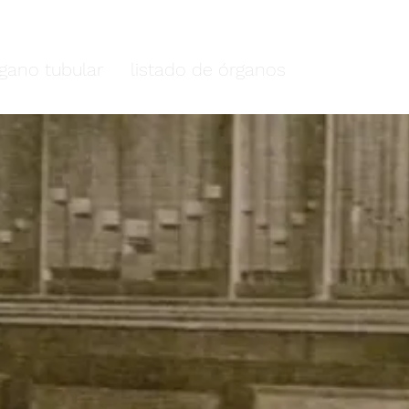
plano cundiboyacense
rgano tubular
listado de órganos