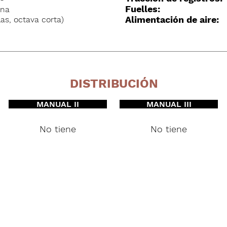
Fuelles:
ana
Alimentación de aire:
las, octava corta)
DISTRIBUCIÓN
MANUAL II
MANUAL III
No tiene
No tiene