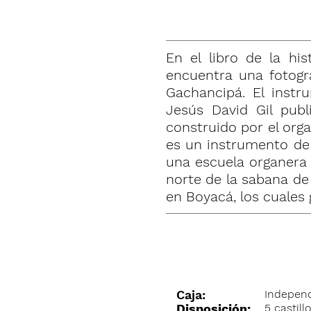
En el libro de la h
encuentra una fotogra
Gachancipá. El instr
Jesús David Gil pub
construido por el org
es un instrumento de
una escuela organera h
norte de la sabana de
en Boyacá, los cuales
Caja:
Indepen
Disposición:
5 castill