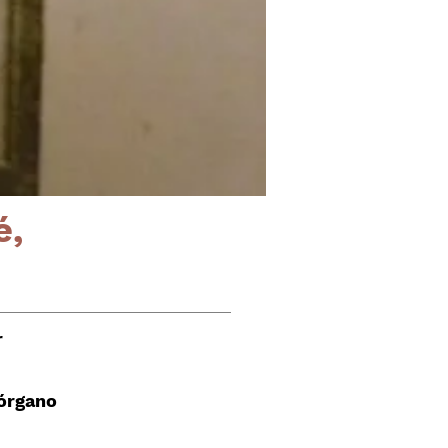
é,
r
 órgano