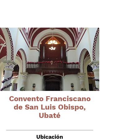
Órganos del altiplano
cundiboyacense
Convento Franciscano
de San Luis Obispo,
Ubaté
Ubicación