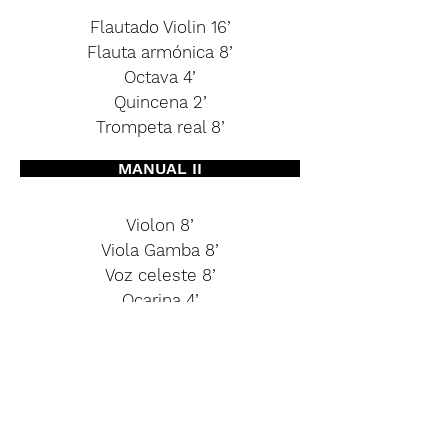
Flautado Violin 16’
Flauta armónica 8’
Octava 4’
Quincena 2’
Trompeta real 8’
MANUAL II
Violon 8’
Viola Gamba 8’
Voz celeste 8’
Ocarina 4’
Voz humana 8’
MANUAL III
No tiene