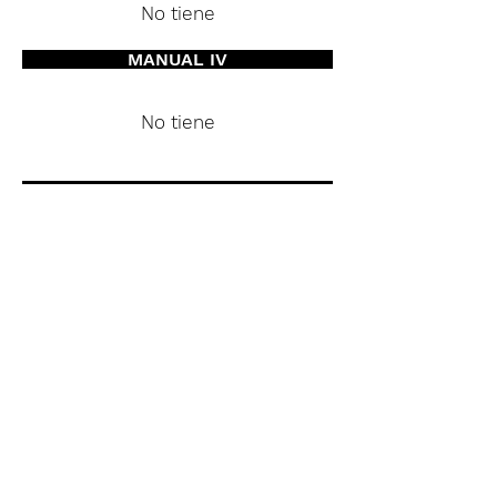
No tiene
MANUAL IV
No tiene
PEDAL
Contrabajo 16’
ENGANCHES
II /I
Aguda II/I
Bajo II/I
Aguda I
Bajo I