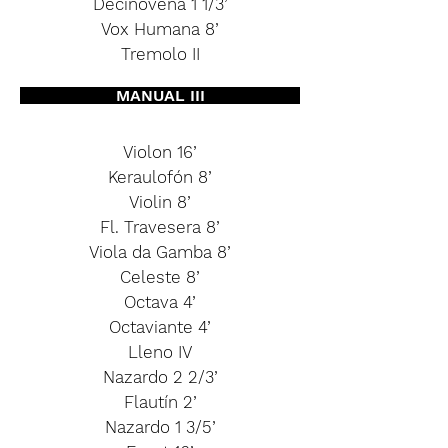
Decinovena 1 1/3’
Vox Humana 8’
Tremolo II
MANUAL III
Violon 16’
Keraulofón 8’
Violin 8’
Fl. Travesera 8’
Viola da Gamba 8’
Celeste 8’
Octava 4’
Octaviante 4’
Lleno IV
Nazardo 2 2/3’
Flautín 2’
Nazardo 1 3/5’