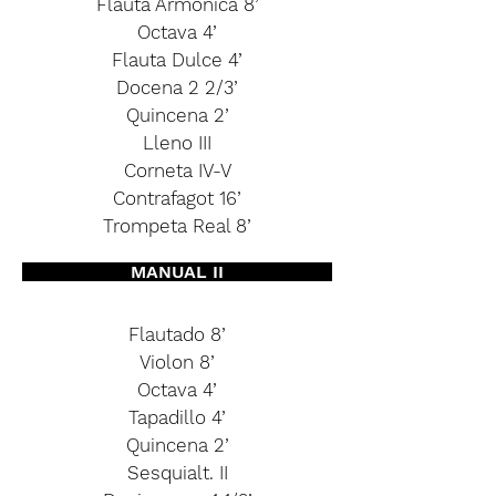
Flauta Armónica 8’
Octava 4’
Flauta Dulce 4’
Docena 2 2/3’
Quincena 2’
Lleno III
Corneta IV-V
Contrafagot 16’
Trompeta Real 8’
MANUAL II
Flautado 8’
Violon 8’
Octava 4’
Tapadillo 4’
Quincena 2’
Sesquialt. II