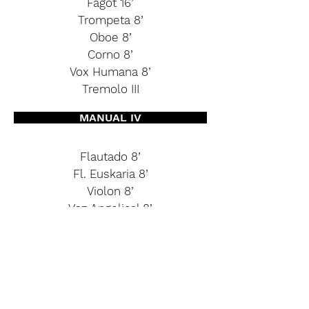
Fagot 16’
Trompeta 8’
Oboe 8’
Corno 8’
Vox Humana 8’
Tremolo III
MANUAL IV
Flautado 8’
Fl. Euskaria 8’
Violon 8’
Voz Angelical 8’
Salicional 8’
Octava 4’
Ocarina 4’
Fagot-Oboe 8’
Clarinete 8’