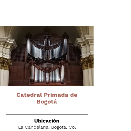
Órganos del altiplano
cundiboyacense
Catedral Primada de
Bogotá
Ubicación
La Candelaria, Bogotá. Col